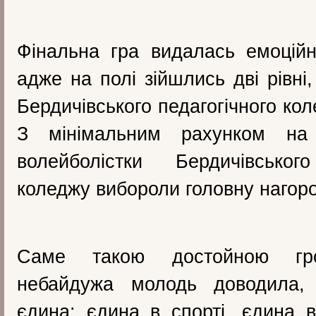
Фінальна гра видалась емоцій
адже на полі зійшлись дві рівні
Бердичівського педагогічного ко
З мінімальним рахунком на
волейболістки Бердичівського
коледжу вибороли головну нагоро
Саме такою достойною гро
небайдужа молодь доводила,
єдина: єдина в спорті, єдина 