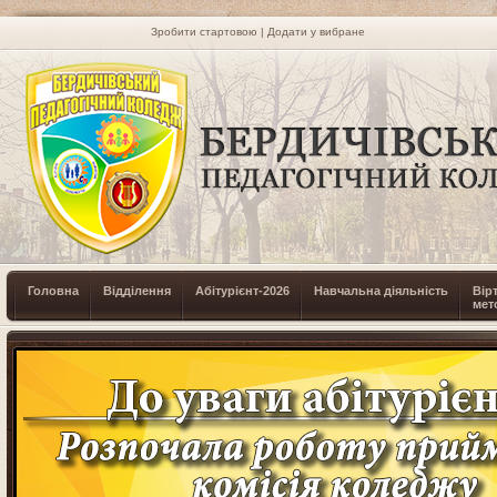
Зробити стартовою
|
Додати у вибране
Головна
Відділення
Абітурієнт-2026
Навчальна діяльність
Вір
мет