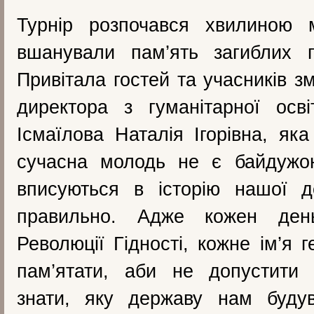
Турнір розпочався хвилиною 
вшанували пам’ять загиблих г
Привітала гостей та учасників з
директора з гуманітарної осв
Ісмаїлова Наталія Ігорівна, як
сучасна молодь не є байдужою
вписуються в історію нашої д
правильно. Адже кожен ден
Революції Гідності, кожне ім’я 
пам’ятати, аби не допустити 
знати, яку державу нам будув