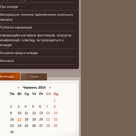
Про коледж
Матеріально-технічне забезпечення освітнього
процесу
Публічна інформація
Інформаційні матеріали фестивалів, конкурсів,
конференцій і олімпіад, які проводяться у
коледжі
Охорона праці в коледжі
Контакти
Календар
Архів
«
Червень 2014
»
Пн
Вт
Ср
Чт
Пт
Сб
Нд
1
2
3
4
5
6
7
8
9
10
11
12
13
14
15
16
17
18
19
20
21
22
23
24
25
26
27
28
29
30