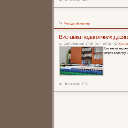
Переглядів: 3427
Методичні новини
Виставка педагогічних досяг
Опубліковано: 17-06-2014, 09:00
Комент
Виставка педаг
стінах коледжу,
Переглядів: 8792