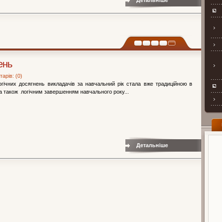
Детальніше
ень
арів: (0)
огічних досягнень викладачів за навчальний рік стала вже традиційною в
 а також логічним завершенням навчального року...
Детальніше