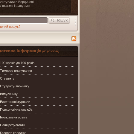
ентували в Бердичеві
м’ятаємо і шануємо
рений пошук?
ція по сайту
100 кроків до 100 років
Тижневе планування
Студенту
Студенту-заочнику
Випускнику
Електронні журнали
Психологічна служба
Інклюзивна освіта
Наші результати
Галерея коледжу