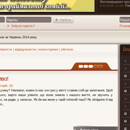
Житомирщини» през
Па
8-05-2026, 13:40:
Забули пароль?
Розши
ли за Червень 2014 року
лярністю
|
відвідуваністю
|
коментарями
|
абеткою
Навіга
иво!
арів: (0)
зику? Напевно, кожен із нас хоч раз у житті ставив собі це запитання. Щоб
нього, варто лише уявити, що вона зникла з нашого життя, не звучить у
, на радіо, у записах. Як би ми жили у такій гнітючій тиші? Як зблідніло б від
я...