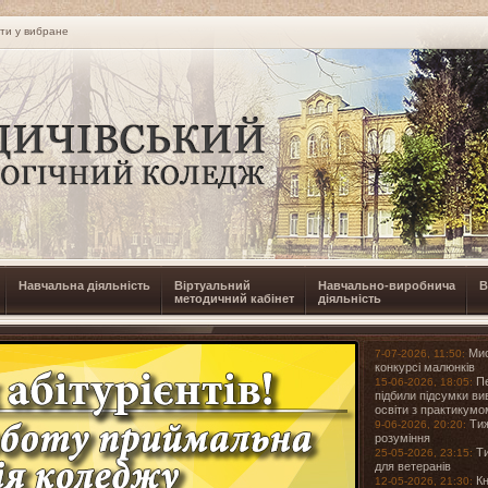
ти у вибране
Навчальна діяльність
Віртуальний
Навчально-виробнича
В
методичний кабінет
діяльність
Мис
7-07-2026, 11:50:
конкурсі малюнків
Пе
15-06-2026, 18:05:
підбили підсумки в
освіти з практикум
Тиж
9-06-2026, 20:20:
розуміння
Ти
25-05-2026, 23:15:
для ветеранів
Кн
12-05-2026, 21:30: