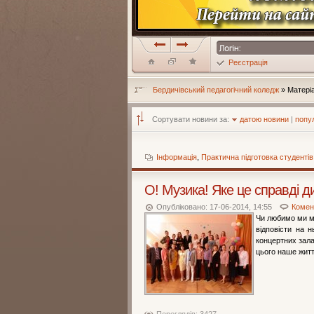
Реєстрація
Бердичівський педагогічний коледж
» Матеріа
Сортувати новини за:
датою новини
|
попу
Інформація
,
Практична підготовка студентів
О! Музика! Яке це справді д
Опубліковано: 17-06-2014, 14:55
Комент
Чи любимо ми му
відповісти на 
концертних залах
цього наше житт