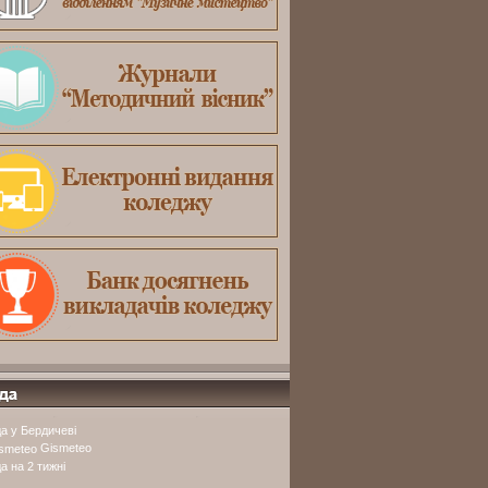
а у Бердичеві
Gismeteo
а на 2 тижні