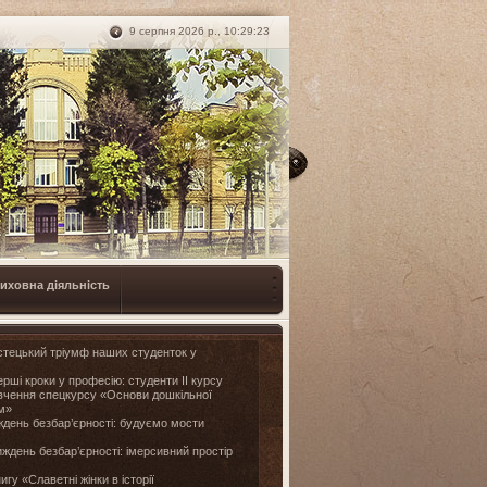
9 серпня 2026 р., 10:29:24
иховна діяльність
тецький тріумф наших студенток у
рші кроки у професію: студенти II курсу
ивчення спецкурсу «Основи дошкільної
ом»
день безбар’єрності: будуємо мости
ждень безбар’єрності: імерсивний простір
игу «Славетні жінки в історії