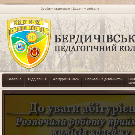
Зробити стартовою
|
Додати у вибране
Головна
Відділення
Абітурієнт-2026
Навчальна діяльність
Вір
мет