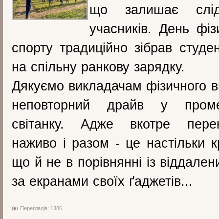
що залишає слі
учасників. День фіз
спорту традиційно зібрав студен
на спільну ранкову зарядку.
Дякуємо викладачам фізичного в
неповторний драйв у проме
світанку. Адже вкотре пере
наживо і разом - це настільки к
що й не в порівнянні із віддале
за екранами своїх ґаджетів...
Переглядів: 1386