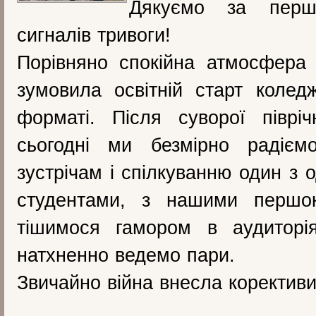
Дякуємо за перш
сигналів тривоги!
Порівняно спокійна атмосфера
зумовила освітній старт коле
форматі. Після суворої півріч
сьогодні ми безмірно радіє
зустрічам і спілкуванню один з
студентами, з нашими першо
тішимося гамором в аудиторі
натхненно ведемо пари.
Звичайно війна внесла корективи.