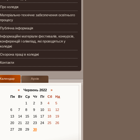
Про коледж
Матеріально-технічне забезпечення освітнього
процесу
Публічна інформація
Інформаційні матеріали фестивалів, конкурсів,
конференцій і олімпіад, які проводяться у
коледжі
Охорона праці в коледжі
Контакти
Календар
Архів
«
Червень 2022
»
Пн
Вт
Ср
Чт
Пт
Сб
Нд
1
2
3
4
5
6
7
8
9
10
11
12
13
14
15
16
17
18
19
20
21
22
23
24
25
26
27
28
29
30