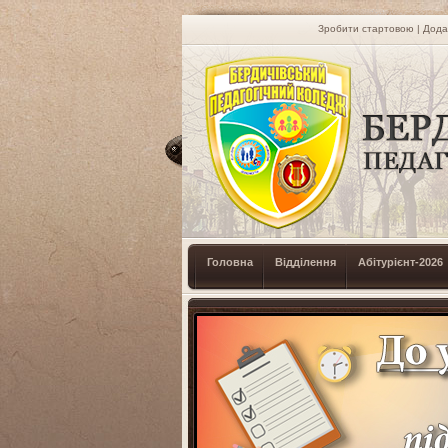
Зробити стартовою
|
Дода
Головна
Відділення
Абітурієнт-2026