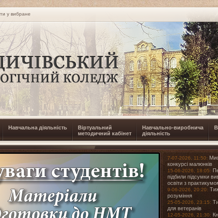
ти у вибране
Навчальна діяльність
Віртуальний
Навчально-виробнича
В
методичний кабінет
діяльність
Мис
7-07-2026, 11:50:
конкурсі малюнків
Пе
15-06-2026, 18:05:
підбили підсумки в
освіти з практикум
Тиж
9-06-2026, 20:20:
розуміння
Ти
25-05-2026, 23:15:
для ветеранів
Кн
12-05-2026, 21:30: