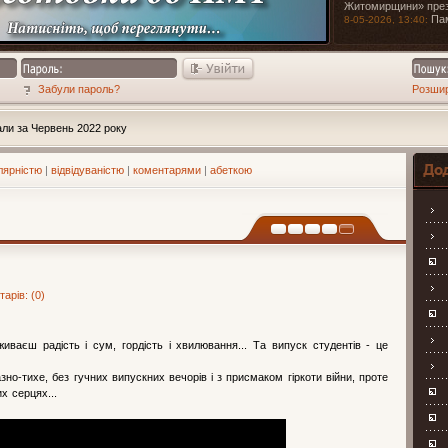
Житомирщини» през
Па
8-05-2026, 13:40:
Забули пароль?
Розши
ли за Червень 2022 року
лярністю
|
відвідуваністю
|
коментарями
|
абеткою
Навіга
арів: (0)
иваєш радість і сум, гордість і хвилювання... Та випуск студентів - це
зно-тихе, без гучних випускних вечорів і з присмаком гіркоти війни, проте
х серцях...