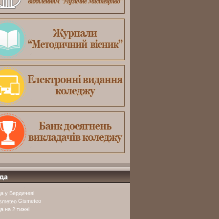
а у Бердичеві
Gismeteo
а на 2 тижні