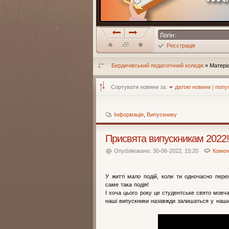
Реєстрація
Бердичівський педагогічний коледж
» Матеріа
Сортувати новини за:
датою новини
|
попу
Інформація
,
Випускнику
Присвята випускникам 2022!
Опубліковано: 30-06-2022, 15:20
Комент
У житті мало подій, коли ти одночасно переж
саме така подія!
І хоча цього року це студентське свято мовча
наші випускники назавжди залишаться у наши