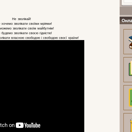
Не зволікай!
 хочемо зволікати своїми мріями!
можемо зволікати своїм майбутнім!
Онлайн
 будемо зволікати своєю гідністю!
лікати власною свободою і свободою своєї країни!