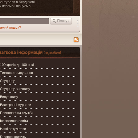
ентували в Бердичеві
м’ятаємо і шануємо
рений пошук?
ція по сайту
100 кроків до 100 років
Тижневе планування
Студенту
Студенту-заочнику
Випускнику
Електронні журнали
Психологічна служба
Інклюзивна освіта
Наші результати
Галерея коледжу