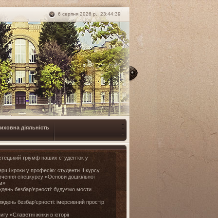
6 серпня 2026 р., 23:44:40
иховна діяльність
тецький тріумф наших студенток у
рші кроки у професію: студенти II курсу
ивчення спецкурсу «Основи дошкільної
ом»
день безбар’єрності: будуємо мости
ждень безбар’єрності: імерсивний простір
игу «Славетні жінки в історії