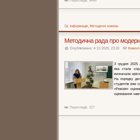
Переглядів: 9648
Інформація
,
Методичні новини
Методична рада про модерні
Опубліковано: 4-12-2025, 23:20
Комента
3 грудня 2025 
яка стала спр
визначали орієн
На порядку ден
студентів вже с
«Ревізія» оцін
оцінювання навч
Переглядів: 327