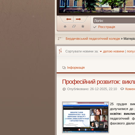
Реєстрація
Бердичівський педагогічний коледж
» Матеріа
Сортувати новини за:
датою новини
|
попу
Інформація
Професійний розвиток: викли
Опубліковано: 26-12-2025, 22:10
Комент
25 грудня вик
долучилися до р
освіти: викли
педагогічний 
фахового діалог