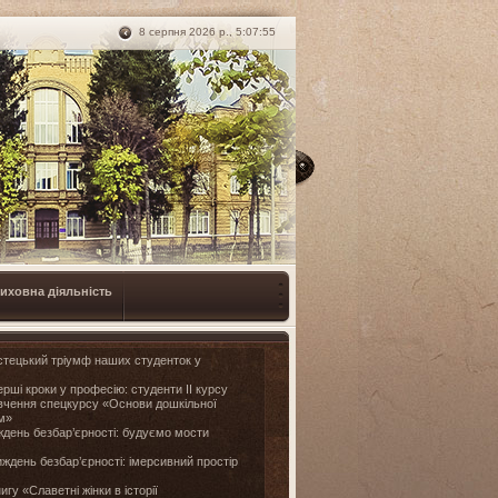
8 серпня 2026 р., 5:07:56
иховна діяльність
тецький тріумф наших студенток у
рші кроки у професію: студенти II курсу
ивчення спецкурсу «Основи дошкільної
ом»
день безбар’єрності: будуємо мости
ждень безбар’єрності: імерсивний простір
игу «Славетні жінки в історії