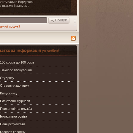
ентували в Бердичеві
м’ятаємо і шануємо
рений пошук?
ція по сайту
100 кроків до 100 років
Тижневе планування
Студенту
Студенту-заочнику
Випускнику
Електронні журнали
Психологічна служба
Інклюзивна освіта
Наші результати
Галерея коледжу