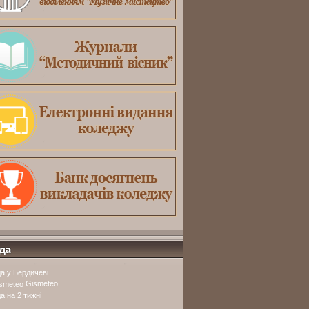
а у Бердичеві
Gismeteo
а на 2 тижні