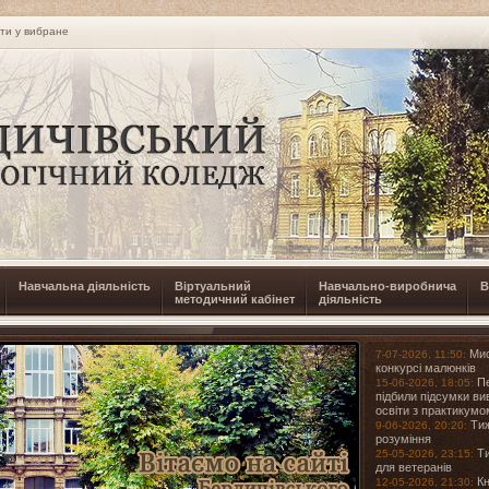
ти у вибране
Навчальна діяльність
Віртуальний
Навчально-виробнича
В
методичний кабінет
діяльність
Мис
7-07-2026, 11:50:
конкурсі малюнків
Пе
15-06-2026, 18:05:
підбили підсумки в
освіти з практикум
Тиж
9-06-2026, 20:20:
розуміння
Ти
25-05-2026, 23:15:
для ветеранів
Кн
12-05-2026, 21:30: