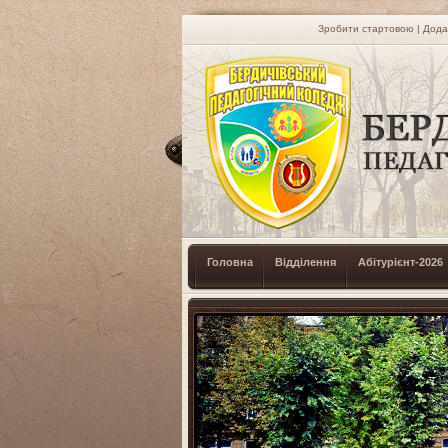
Зробити стартовою
|
Дода
Головна
Відділення
Абітурієнт-2026