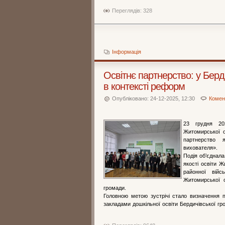
Переглядів: 328
Інформація
Освітнє партнерство: у Берд
в контексті реформ
Опубліковано: 24-12-2025, 12:30
Комент
23 грудня 20
Житомирської о
партнерство 
вихователя».
Подія об’єднала
якості освіти Ж
районної війсь
Житомирської о
громади.
Головною метою зустрічі стало визначення п
закладами дошкільної освіти Бердичівської гро