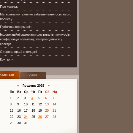
Про коледж
Матеріально-технічне забезпечення освітнього
процесу
Публічна інформація
Інформаційні матеріали фестивалів, конкурсів,
конференцій і олімпіад, які проводяться у
коледжі
Охорона праці в коледжі
Контакти
Календар
Архів
«
Грудень 2025
»
Пн
Вт
Ср
Чт
Пт
Сб
Нд
1
2
3
4
5
6
7
8
9
10
11
12
13
14
15
16
17
18
19
20
21
22
23
24
25
26
27
28
29
30
31