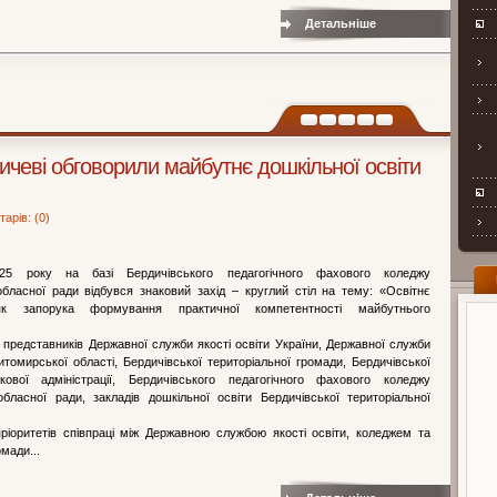
Детальніше
ичеві обговорили майбутнє дошкільної освіти
арів: (0)
25 року на базі Бердичівського педагогічного фахового коледжу
бласної ради відбувся знаковий захід – круглий стіл на тему: «Освітнє
як запорука формування практичної компетентності майбутнього
 представників Державної служби якості освіти України, Державної служби
итомирської області, Бердичівської територіальної громади, Бердичівської
кової адміністрації, Бердичівського педагогічного фахового коледжу
бласної ради, закладів дошкільної освіти Бердичівської територіальної
ріоритетів співпраці між Державною службою якості освіти, коледжем та
мади...