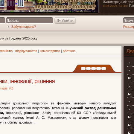
Житомирщини» през
Па
8-05-2026, 13:40:
Забули пароль?
Розши
ли за Грудень 2025 року
лярністю
|
відвідуваністю
|
коментарями
|
абеткою
Навіга
ки, інновації, рішення
арів: (0)
ладачі дошкільної педагогіки та фахових методик нашого коледжу
оботи регіональної педагогічної вітальні
«Сучасний заклад дошкільної
ки, інновації, рішення»
. Захід, організований КЗ СОР «Лебединський
фаховий коледж імені А. С. Макаренка», став дієвим простором для
у та обміну досвідом...