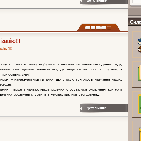
Детальніше
Онлайн
зацію!!!
рів: (0)
року в стінах коледжу відбулося розширене засідання методичної ради,
авжнім «методичним інтенсивом», де педагоги не просто слухали, а
тири освітніх змін!
ному – найактуальніші питання, що стосуються якості навчання наших
ьогодні.
ювання: перше і найважливіше рішення стосувалося оновлення критеріїв
альних досягнень студентів в умовах викликів сьогодення...
Детальніше